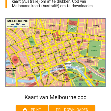
kaart (Australië) om af te drukken. Cbd van
Melbourne kaart (Australië) om te downloaden.
Kaart van Melbourne cbd
print
system_update_alt
PRINT
DOWNLOADEN