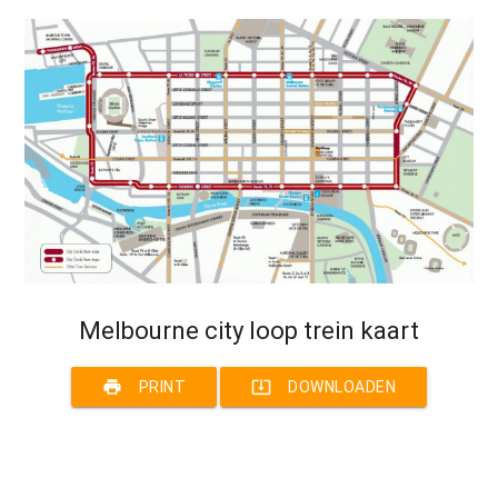
Melbourne city loop trein kaart
print
system_update_alt
PRINT
DOWNLOADEN