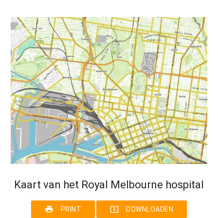
Kaart van het Royal Melbourne hospital
print
system_update_alt
PRINT
DOWNLOADEN