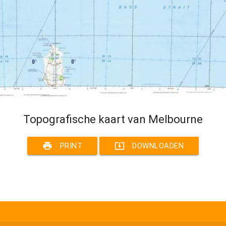
Topografische kaart van Melbourne
print
system_update_alt
PRINT
DOWNLOADEN